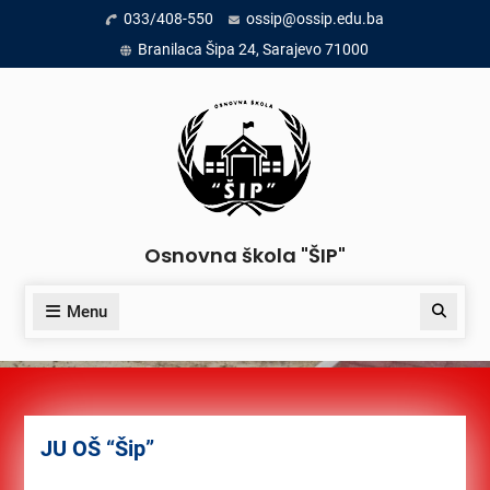
033/408-550
ossip@ossip.edu.ba
Branilaca Šipa 24, Sarajevo 71000
Osnovna škola "ŠIP"
Menu
JU OŠ “Šip”