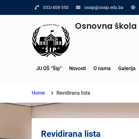
Skip
033/408-550
ossip@ossip.edu.ba
to
content
Osnovna škola 
JU OŠ “Šip”
Novosti
O nama
Galerija
Home
Revidirana lista
Revidirana lista