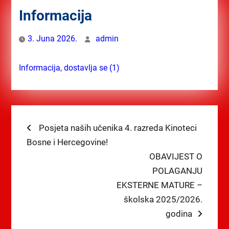
Informacija
3. Juna 2026.
admin
Informacija, dostavlja se (1)
Navigacija
Previous
Posjeta naših učenika 4. razreda Kinoteci
post:
Bosne i Hercegovine!
članaka
Next
OBAVIJEST O
post:
POLAGANJU
EKSTERNE MATURE –
školska 2025/2026.
godina