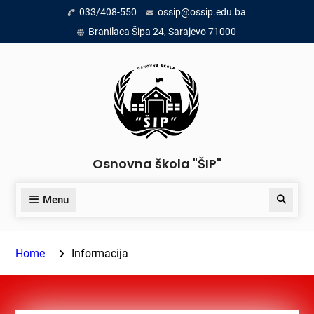
Skip
033/408-550
ossip@ossip.edu.ba
to
Branilaca Šipa 24, Sarajevo 71000
content
Osnovna škola "ŠIP"
Menu
Search
Home
Informacija