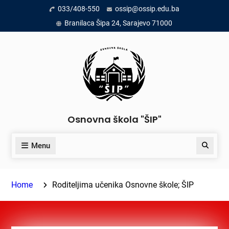
Skip
033/408-550
ossip@ossip.edu.ba
to
Branilaca Šipa 24, Sarajevo 71000
content
Osnovna škola "ŠIP"
Menu
Search
Home
Roditeljima učenika Osnovne škole; ŠIP