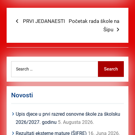
Navigacija
Previous
Next
PRVI JEDANAESTI
Početak rada škole na
post:
post:
Šipu
članaka
Search
Search
for:
Novosti
Upis djece u prvi razred osnovne škole za školsku
2026/2027. godinu
5. Augusta 2026.
Rezultati eksterne mature (ŠIFRE)
16. Juna 2026.