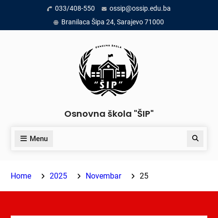
Skip
033/408-550
ossip@ossip.edu.ba
to
Branilaca Šipa 24, Sarajevo 71000
content
Osnovna škola "ŠIP"
Menu
Search
Home
2025
Novembar
25